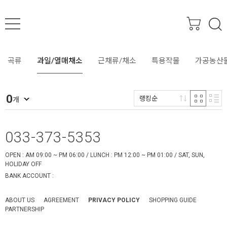
SEARCH
곡류
과일/열매채소
근채류/채소
특용작물
가공농산
0
랭킹순
개
033-373-5353
OPEN : AM 09:00 ~ PM 06:00 / LUNCH : PM 12:00 ~ PM 01:00 / SAT, SUN,
HOLIDAY OFF
BANK ACCOUNT :
ABOUT US
AGREEMENT
PRIVACY POLICY
SHOPPING GUIDE
PARTNERSHIP