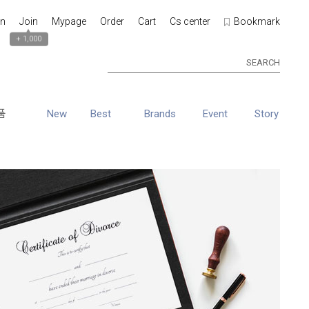
in
Join
Mypage
Order
Cart
Cs center
Bookmark
▲
+ 1,000
SEARCH
품
New
Best
Brands
Event
Story