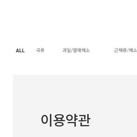
ALL
곡류
과일/열매채소
근채류/채
이용약관