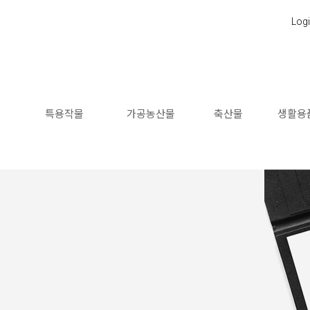
Log
소
특용작물
가공농산물
축산물
생활용