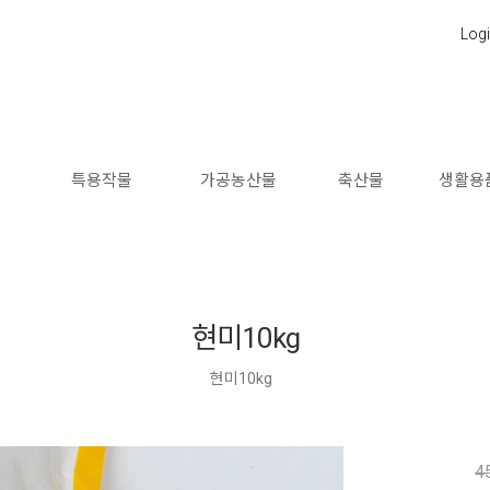
Log
소
특용작물
가공농산물
축산물
생활용
현미10kg
현미10kg
4