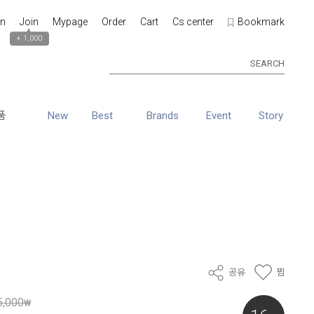
in
Join
Mypage
Order
Cart
Cs center
Bookmark
▲
+ 1,000
SEARCH
품
New
Best
Brands
Event
Story
공유
찜
5,000
₩