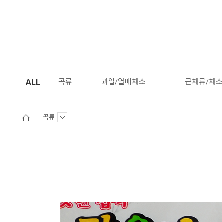
ALL
곡류
과일/열매채소
근채류/채
곡류