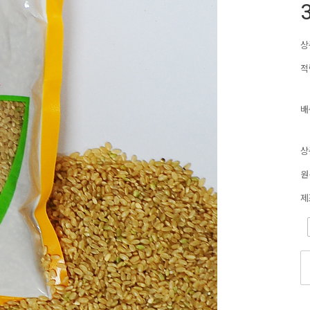
3
상
적
배
상
원
제
-