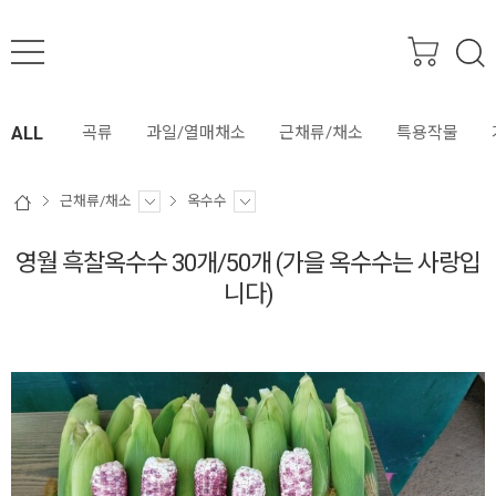
SEARCH
ALL
곡류
과일/열매채소
근채류/채소
특용작물
근채류/채소
옥수수
영월 흑찰옥수수 30개/50개 (가을 옥수수는 사랑입
니다)