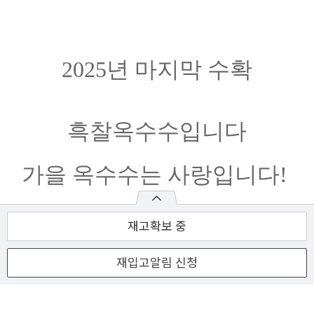
2025년 마지막 수확
흑찰옥수수입니다
가을 옥수수는 사랑입니다!
재고확보 중
COMPANY :
영월군전자상거래영농조합법인
CEO :
여헤선
재입고알림 신청
ADDRESS :
강원특별자치도 영월군 영월읍 제방안길 5 농업인회관 1층
TEL :
033-373-5353
FAX :
033-373-9623