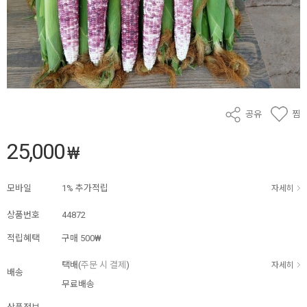
공유
찜
25,000
₩
모바일
1% 추가적립
자세히
상품번호
44872
적립혜택
구매
500₩
택배(
주문 시 결제
)
자세히
배송
무료배송